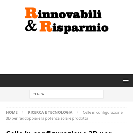
HOME
RICERCA E TECNOLOGIA
Celle in configurazione
3D per raddoppiare la potenza solare prodotta