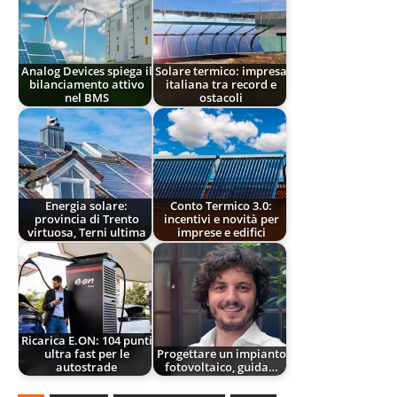
Analog Devices spiega il
Solare termico: impresa
bilanciamento attivo
italiana tra record e
nel BMS
ostacoli
Energia solare:
Conto Termico 3.0:
provincia di Trento
incentivi e novità per
virtuosa, Terni ultima
imprese e edifici
Ricarica E.ON: 104 punti
ultra fast per le
Progettare un impianto
autostrade
fotovoltaico, guida…