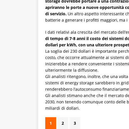
storage dovrebbe portare a una contrazione
apriranno le porte a nuove opportunità c
di servizio.
Un altro aspetto interessante ch
batterie a generare i profitti maggiori, ma i
I dati relativi ala crescita del mercato del
di tempo di 7-8 anni il costo dei sistemi d
dollari per kWh, con una ulteriore prospet
La soglia dei 230 dollari è importante perché
costo, che occorre attualmente ai sistemi 
inizierebbe a rendere conveniente i sistem
ulteriormente la diffusione.
Gli analisti ritengono, inoltre, che una volta
sistemi di energy storage sarebbero in grid 
renderebbero l’autoconsumo finanziariame
Gli analisti stimano anche che il mercato d
2030, non tenendo comunque conto delle bat
miliardi di dollari.
1
2
3