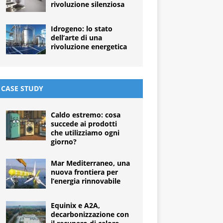
rivoluzione silenziosa
Idrogeno: lo stato
dell’arte di una
rivoluzione energetica
CASE STUDY
Caldo estremo: cosa
succede ai prodotti
che utilizziamo ogni
giorno?
Mar Mediterraneo, una
nuova frontiera per
l’energia rinnovabile
Equinix e A2A,
decarbonizzazione con