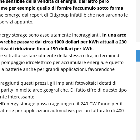
 sensibile della vendita di energia, dall’altro però
ome per esempio quello di fornire l’accumulo sotto forma
e emerge dal report di Citigroup infatti è che non saranno le
 servizi appunto.
l’energy storage sono assolutamente incoraggianti.
In una arco
ovrebbe passare dai circa 1000 dollari per kWh attuali a 230
tiva di riduzione fino a 150 dollari per kWh.
 si tratta sostanzialmente della stessa cifra, in termini di
di pompaggio idroelettrico per accumulare energia, e questo
i a batterie anche per grandi applicazioni, favorendone
 raggiunti questi prezzi, gli impianti fotovoltaici dotati di
parity in molte aree geografiche. Di fatto cifre di questo tipo
nte interessante.
ell’energy storage possa raggiungere il 240 GW l’anno per il
terie per applicazioni automotive, per un fatturato di 400