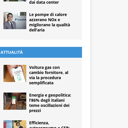
dai data center
Le pompe di calore
azzerano NOx e
migliorano la qualità
dell’aria
ATTUALITÀ
Voltura gas con
cambio fornitore, al
via la procedura
semplificata
Energia e geopolitica:
l’86% degli italiani
teme oscillazioni dei
prezzi
Efficienza,
autoconsumo e CER: