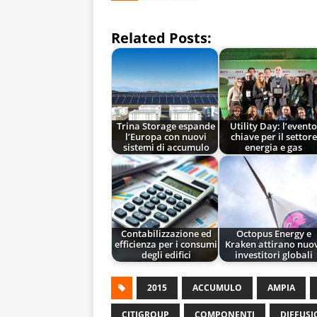
Related Posts:
Trina Storage espande
Utility Day: l’event
l’Europa con nuovi
chiave per il settore
sistemi di accumulo
energia e gas
Contabilizzazione ed
Octopus Energy e
efficienza per i consumi
Kraken attirano nuo
degli edifici
investitori globali
2015
ACCUMULO
AMPIA
CITIGROUP
COMPONENTI
DIFFUSI