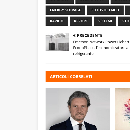
ENERGY STORAGE
FOTOVOLTAICO
RAPIDO
REPORT
SISTEMI
STO
PRECEDENTE
Emerson Network Power Liebert
EconoPhase, l’economizzatore a
refrigerante
ARTICOLI CORRELATI