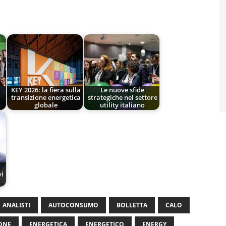
o
KEY 2026: la fiera sulla
Le nuove sfide
transizione energetica
strategiche nel settore
globale
utility italiano
vi
ANALISTI
AUTOCONSUMO
BOLLETTA
CALO
ONE
ENERGETICA
ENERGETICO
ENERGY