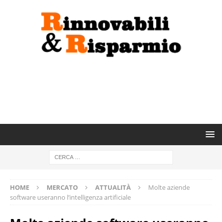
HOME
MERCATO
ATTUALITÀ
Molte aziende
software useranno l’intelligenza artificiale