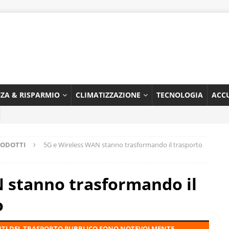
NZA & RISPARMIO
CLIMATIZZAZIONE
TECNOLOGIA
ACC
RODOTTI
5G e Wireless WAN stanno trasformando il trasporto
 stanno trasformando il
o
TENTI DEL TRASPORTO PUBBLICO SONO NOTEVOLMENTE