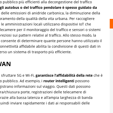
o pubblico più efficienti alla decongestione del traffico
gli autobus o del traffico pendolare è spesso guidato da
 delle emissioni di anidride carbonica, la diminuzione della
ioramento della qualità della vita urbana. Per raccogliere
 le amministrazioni locali utilizzano dispositivi IoT che
lecamere per il monitoraggio del traffico e sensori o sistemi
eziosi sui pattern relativi al traffico. Allo stesso modo, la
i consente di determinare quante persone hanno utilizzato il
nettività affidabile abilita la condivisione di questi dati in
so un sistema di trasporto più efficiente.
WWAN
sfruttare 5G e Wi-Fi,
garantisce l’affidabilità della rete
che è
rto pubblico. Ad esempio, i
router intelligenti
possono
egistrano informazioni sul viaggio. Questi dati possono
ra/chiusura porte, registrazioni delle telecamere di
Grazie alla bassa latenza e all’ampia larghezza di banda
indi inviare rapidamente i dati ai responsabili delle