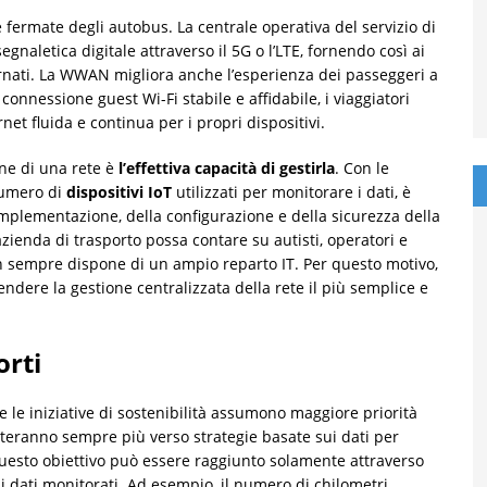
le fermate degli autobus. La centrale operativa del servizio di
egnaletica digitale attraverso il 5G o l’LTE, fornendo così ai
rnati. La WWAN migliora anche l’esperienza dei passeggeri a
connessione guest Wi-Fi stabile e affidabile, i viaggiatori
et fluida e continua per i propri dispositivi.
one di una rete è
l’effettiva capacità di gestirla
. Con le
numero di
dispositivi IoT
utilizzati per monitorare i dati, è
mplementazione, della configurazione e della sicurezza della
azienda di trasporto possa contare su autisti, operatori e
on sempre dispone di un ampio reparto IT. Per questo motivo,
re la gestione centralizzata della rete il più semplice e
orti
le iniziative di sostenibilità assumono maggiore priorità
ienteranno sempre più verso strategie basate sui dati per
 Questo obiettivo può essere raggiunto solamente attraverso
i dati monitorati. Ad esempio, il numero di chilometri