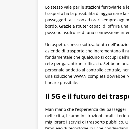
Lo stesso vale per le stazioni ferroviarie e 
trasporto ha la possibilità di aggiornare la s
passeggeri l’accesso ad orari sempre aggio
bordo. Grazie a router capaci di offrire una 
possono usufruire di una connessione intern
Un aspetto spesso sottovalutato nell’adozi
aziende di trasporto che incrementano il 
fondamentale che qualcuno si occupi dell’i
rete per garantirne l’efficacia. Sebbene un’
personale addetto al controllo centrale, n
una soluzione WWAN completa dovrebbe rende
lineare possibile.
Il 5G e il futuro dei trasp
Man mano che l’esperienza dei passeggeri e 
nelle città, le amministrazioni locali si or
migliorare i servizi di trasporto pubblico.
l’impiego di tecnologie IoT che condividano 