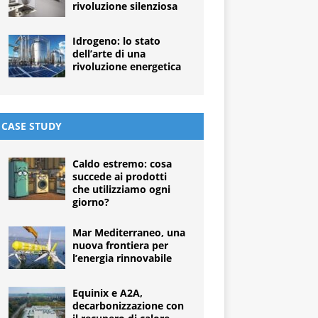
rivoluzione silenziosa
Idrogeno: lo stato
dell’arte di una
rivoluzione energetica
CASE STUDY
Caldo estremo: cosa
succede ai prodotti
che utilizziamo ogni
giorno?
Mar Mediterraneo, una
nuova frontiera per
l’energia rinnovabile
Equinix e A2A,
decarbonizzazione con