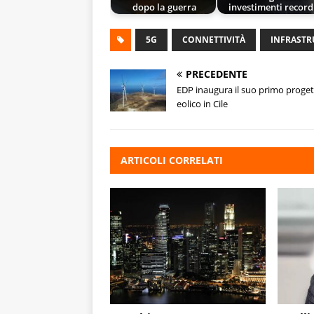
dopo la guerra
investimenti record
5G
CONNETTIVITÀ
INFRASTR
PRECEDENTE
EDP inaugura il suo primo proge
eolico in Cile
ARTICOLI CORRELATI