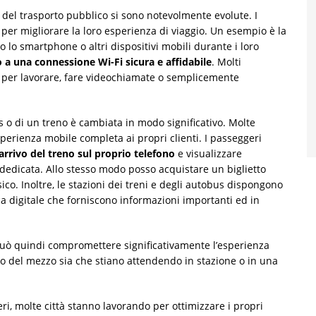
ti del trasporto pubblico si sono notevolmente evolute. I
i per migliorare la loro esperienza di viaggio. Un esempio è la
 lo smartphone o altri dispositivi mobili durante i loro
o a una connessione Wi-Fi sicura e affidabile
. Molti
o per lavorare, fare videochiamate o semplicemente
s o di un treno è cambiata in modo significativo. Molte
perienza mobile completa ai propri clienti. I passeggeri
 arrivo del treno sul proprio telefono
e visualizzare
dedicata. Allo stesso modo posso acquistare un biglietto
sico. Inoltre, le stazioni dei treni e degli autobus dispongono
a digitale che forniscono informazioni importanti ed in
 può quindi compromettere significativamente l’esperienza
rdo del mezzo sia che stiano attendendo in stazione o in una
ri, molte città stanno lavorando per ottimizzare i propri