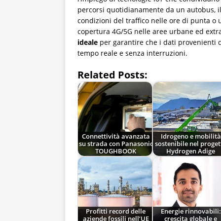
percorsi quotidianamente da un autobus, i
condizioni del traffico nelle ore di punta o
copertura 4G/5G nelle aree urbane ed ext
ideale
per garantire che i dati provenienti 
tempo reale e senza interruzioni.
Related Posts:
Connettività avanzata
Idrogeno e mobilità
su strada con Panasonic
sostenibile nel proget
TOUGHBOOK
Hydrogen Adige
Profitti record delle
Energie rinnovabili:
aziende fossili nell’UE
crescita globale e