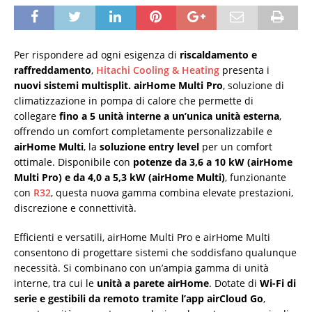
Per rispondere ad ogni esigenza di
riscaldamento e
raffreddamento
,
Hitachi Cooling & Heating
presenta i
nuovi sistemi multisplit. airHome Multi Pro
, soluzione di
climatizzazione in pompa di calore che permette di
collegare
fino a 5 unità interne a un’unica unità esterna
,
offrendo un comfort completamente personalizzabile e
airHome Multi
, la
soluzione entry level
per un comfort
ottimale. Disponibile con
potenze da 3,6 a 10 kW (airHome
Multi Pro) e da 4,0 a 5,3 kW (airHome Multi)
, funzionante
con
R32
, questa nuova gamma combina elevate prestazioni,
discrezione e connettività.
Efficienti e versatili, airHome Multi Pro e airHome Multi
consentono di progettare sistemi che soddisfano qualunque
necessità. Si combinano con un’ampia gamma di unità
interne, tra cui le
unità a parete airHome
. Dotate di
Wi-Fi di
serie e gestibili da remoto tramite l’app airCloud Go
,