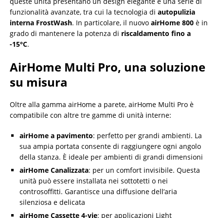
queste unità presentano un design elegante e una serie di
funzionalità avanzate, tra cui la tecnologia di
autopulizia
interna FrostWash
. In particolare, il nuovo
airHome 800
è in
grado di mantenere la potenza di
riscaldamento fino a
-15°C
.
AirHome Multi Pro, una soluzione
su misura
Oltre alla gamma airHome a parete, airHome Multi Pro è
compatibile con altre tre gamme di unità interne:
airHome a pavimento
: perfetto per grandi ambienti. La
sua ampia portata consente di raggiungere ogni angolo
della stanza. È ideale per ambienti di grandi dimensioni
airHome Canalizzata
: per un comfort invisibile. Questa
unità può essere installata nei sottotetti o nei
controsoffitti. Garantisce una diffusione dell’aria
silenziosa e delicata
airHome Cassette 4-vie
: per applicazioni Light