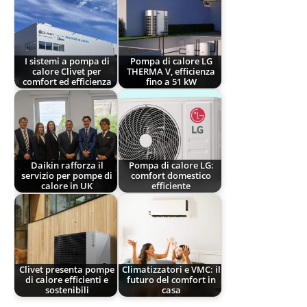
I sistemi a pompa di
Pompa di calore LG
calore Clivet per
THERMA V, efficienza
comfort ed efficienza
fino a 51 kW
Daikin rafforza il
Pompa di calore LG:
servizio per pompe di
comfort domestico
calore in UK
efficiente
Clivet presenta pompe
Climatizzatori e VMC: il
di calore efficienti e
futuro del comfort in
sostenibili
casa