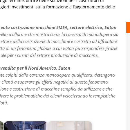
go termine, offrire delle soluzioni per i costruttori di
ggiori investimenti sulla formazione e l’aggiornamento delle
ento costruzione macchine EMEA, settore elettrico, Eaton
ello d’allarme che mostra come la carenza di manodopera sia
ettore della costruzione di macchine è costretto ad affrontare
atta di un fenomeno globale a cui Eaton può rispondere grazie
obale per i clienti del settore produzione di macchine.
 vendita per il Nord America, Eaton
nte colpiti dalla carenza manodopera qualificata, detengono
 clienti a superare gli effetti negativi di questo fenomeno.
ione e costruzione di macchine semplici da utilizzare e che
lvere le problematiche dei clienti velocizzando le tempistiche
otti.