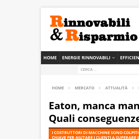
HOME
ENERGIE RINNOVABILI
EFFICIE
HOME
MERCATO
ATTUALITÀ
Eaton, manca mano
Quali conseguenz
I COSTRUTTORI DI MACCHINE SONO COLPI
CHIAVE PER AIUTARE I CLIENTI A SUPERARE