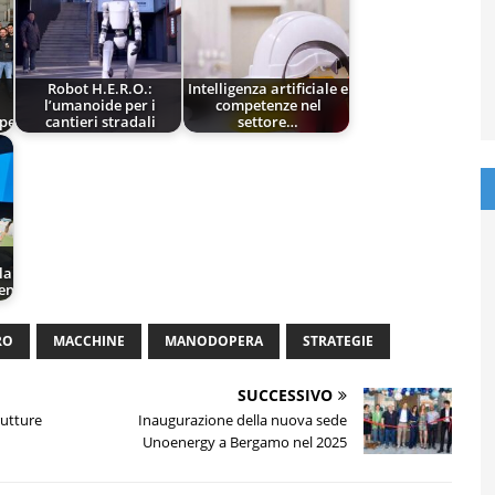
Robot H.E.R.O.:
Intelligenza artificiale e
l’umanoide per i
competenze nel
pe
cantieri stradali
settore…
la
een
RO
MACCHINE
MANODOPERA
STRATEGIE
SUCCESSIVO
rutture
Inaugurazione della nuova sede
Unoenergy a Bergamo nel 2025