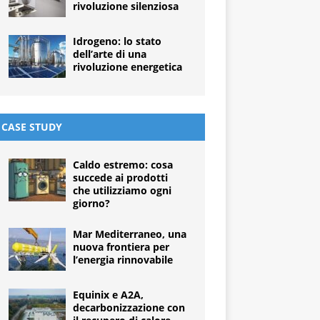
rivoluzione silenziosa
Idrogeno: lo stato
dell’arte di una
rivoluzione energetica
CASE STUDY
Caldo estremo: cosa
succede ai prodotti
che utilizziamo ogni
giorno?
Mar Mediterraneo, una
nuova frontiera per
l’energia rinnovabile
Equinix e A2A,
decarbonizzazione con