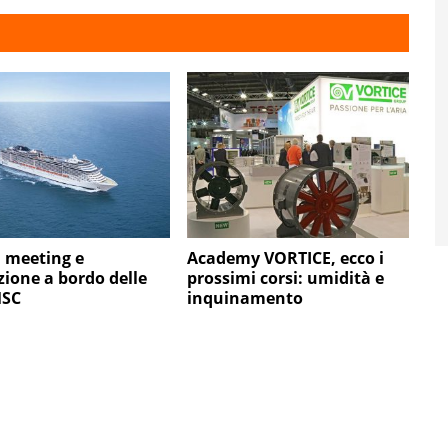
 meeting e
Academy VORTICE, ecco i
ione a bordo delle
prossimi corsi: umidità e
MSC
inquinamento