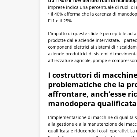
tra l’1% e il 10% dei loro ruoli di manod
imprese indica una percentuale di ruoli di 
• Il 40% afferma che la carenza di manodope
l’11 e il 25%.
L’impatto di queste sfide è percepibile a
prodotte dalle aziende intervistate. I parteci
componenti elettrici ai sistemi di riscaldam
aziende produttrici di sistemi di movimenta
attrezzature agricole, pompe e compressori
I costruttori di macchin
problematiche che la prop
affrontare, anch’esse ric
manodopera qualificata
L’implementazione di macchine di qualità sup
alla gestione e alla manutenzione dei macc
qualificata e riducendo i costi operativi. L