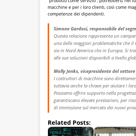
“prodotto come servizio”, potrebbero, nel lun
macchine e per i loro clienti, così come ma
competenze dei dipendenti.
Simone Gardosi, responsabile del segm
Questa relazione rappresenta un campan
una delle maggiori problematiche che il s
sia in Nord America che in Europa. Si tr
alle sue soluzioni disponibili a livello gl
Molly Jenks, vicepresidente del settore
I costruttori di macchine sono direttame
tuttavia anche la chiave per aiutare i loro
Possiamo offrire supporto nella progettaz
garantiscano elevate prestazioni, per riso
di immissione sul mercato dei nuovi prod
Related Posts: