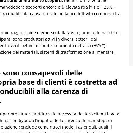
opera sono al momento scoperti,
mentre un terzo delle
manodopera scoperti ancora più elevata (tra l’11 e il 25%).
ra qualificata causa un calo nella produttività compreso tra
d ampio raggio, come è emerso dalla vasta gamma di macchine
panti sono produttori attivi in diversi settori: dai
ento, ventilazione e condizionamento dell’aria (HVAC),
zione dei materiali, sistemi di trasformazione alimentare,
.
e sono consapevoli delle
ria base di clienti è costretta ad
onducibili alla carenza di
.
eriore aiuterà a ridurre le necessità dei loro clienti legate
hinari, mitigando l’impatto della carenza di manodopera
a relazione conclude come nuovi modelli aziendali, quali il