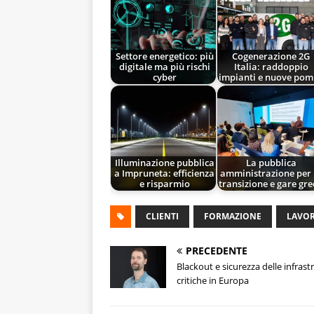
Settore energetico: più
Cogenerazione 2G
digitale ma più rischi
Italia: raddoppio
cyber
impianti e nuove pom
Illuminazione pubblica
La pubblica
a Impruneta: efficienza
amministrazione per 
e risparmio
transizione e gare gr
CLIENTI
FORMAZIONE
LAVO
PRECEDENTE
Blackout e sicurezza delle infrast
critiche in Europa