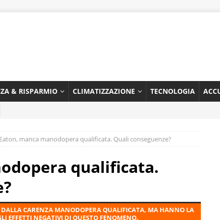
NZA & RISPARMIO
CLIMATIZZAZIONE
TECNOLOGIA
ACC
Eaton, manca manodopera qualificata. Quali conseguenze?
dopera qualificata.
e?
TI DALLA CARENZA MANODOPERA QUALIFICATA, MA HANNO LA
 GLI EFFETTI NEGATIVI DI QUESTO FENOMENO.