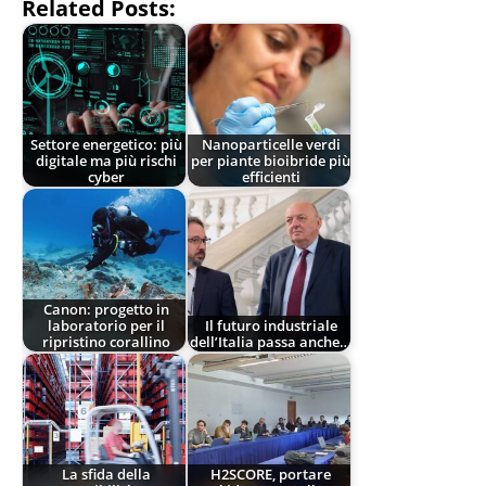
Related Posts:
Settore energetico: più
Nanoparticelle verdi
digitale ma più rischi
per piante bioibride più
cyber
efficienti
Canon: progetto in
laboratorio per il
Il futuro industriale
ripristino corallino
dell’Italia passa anche…
La sfida della
H2SCORE, portare