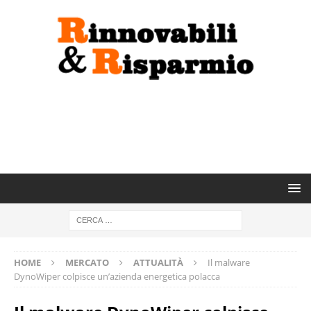
HOME
MERCATO
ATTUALITÀ
Il malware
DynoWiper colpisce un’azienda energetica polacca