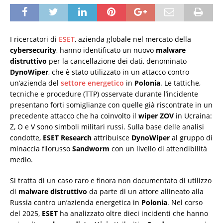
I ricercatori di
ESET
, azienda globale nel mercato della
cybersecurity
, hanno identificato un nuovo
malware
distruttivo
per la cancellazione dei dati, denominato
DynoWiper
, che è stato utilizzato in un attacco contro
un’azienda del
settore energetico
in
Polonia
. Le tattiche,
tecniche e procedure (TTP) osservate durante l’incidente
presentano forti somiglianze con quelle già riscontrate in un
precedente attacco che ha coinvolto il
wiper ZOV
in Ucraina:
Z, O e V sono simboli militari russi. Sulla base delle analisi
condotte,
ESET Research
attribuisce
DynoWiper
al gruppo di
minaccia filorusso
Sandworm
con un livello di attendibilità
medio.
Si tratta di un caso raro e finora non documentato di utilizzo
di
malware distruttivo
da parte di un attore allineato alla
Russia contro un’azienda energetica in
Polonia
. Nel corso
del 2025,
ESET
ha analizzato oltre dieci incidenti che hanno