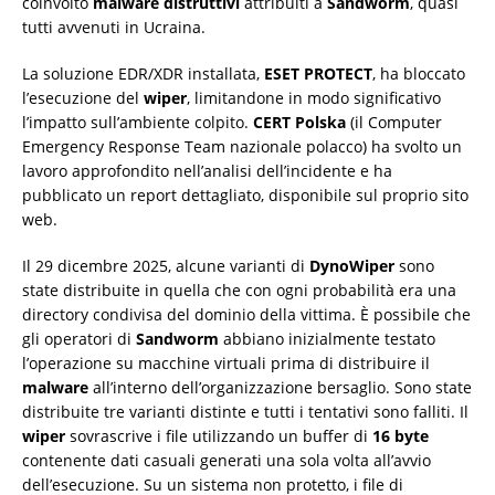
coinvolto
malware distruttivi
attribuiti a
Sandworm
, quasi
tutti avvenuti in Ucraina.
La soluzione EDR/XDR installata,
ESET PROTECT
, ha bloccato
l’esecuzione del
wiper
, limitandone in modo significativo
l’impatto sull’ambiente colpito.
CERT Polska
(il Computer
Emergency Response Team nazionale polacco) ha svolto un
lavoro approfondito nell’analisi dell’incidente e ha
pubblicato un report dettagliato, disponibile sul proprio sito
web.
Il 29 dicembre 2025, alcune varianti di
DynoWiper
sono
state distribuite in quella che con ogni probabilità era una
directory condivisa del dominio della vittima. È possibile che
gli operatori di
Sandworm
abbiano inizialmente testato
l’operazione su macchine virtuali prima di distribuire il
malware
all’interno dell’organizzazione bersaglio. Sono state
distribuite tre varianti distinte e tutti i tentativi sono falliti. Il
wiper
sovrascrive i file utilizzando un buffer di
16 byte
contenente dati casuali generati una sola volta all’avvio
dell’esecuzione. Su un sistema non protetto, i file di