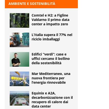
AMBIENTE E SOSTENIBILITÀ
Comtel e H2: a Figline
Valdarno il primo data
center a impatto zero
L’Italia supera il 77% nel
riciclo imballaggi
Edifici “verdi”: case e
uffici cercano il bollino
della sostenibilità
Mar Mediterraneo, una
nuova frontiera per
l’energia rinnovabile
Equinix e A2A,
decarbonizzazione con il
recupero di calore dai
data center