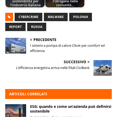
sostenibilità per
l’idrogeno nelle
l’industria italiana
comunità…
CYBERCRIME
MALWARE
POLONIA
REPORT
RUSSIA
PRECEDENTE
I sistemi a pompa di calore Clivet per comfort ed
efficienza
SUCCESSIVO
L’efficienza energetica arriva nelle filiali CiviBank
ARTICOLI CORRELATI
ESG: quando e come un’azienda può definirsi
sostenibile