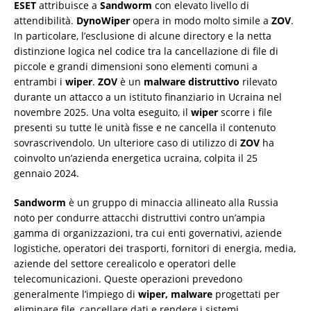
ESET
attribuisce a
Sandworm
con elevato livello di
attendibilità.
DynoWiper
opera in modo molto simile a
ZOV
.
In particolare, l’esclusione di alcune directory e la netta
distinzione logica nel codice tra la cancellazione di file di
piccole e grandi dimensioni sono elementi comuni a
entrambi i
wiper
.
ZOV
è un
malware distruttivo
rilevato
durante un attacco a un istituto finanziario in Ucraina nel
novembre 2025. Una volta eseguito, il
wiper
scorre i file
presenti su tutte le unità fisse e ne cancella il contenuto
sovrascrivendolo. Un ulteriore caso di utilizzo di
ZOV
ha
coinvolto un’azienda energetica ucraina, colpita il 25
gennaio 2024.
Sandworm
è un gruppo di minaccia allineato alla Russia
noto per condurre attacchi distruttivi contro un’ampia
gamma di organizzazioni, tra cui enti governativi, aziende
logistiche, operatori dei trasporti, fornitori di energia, media,
aziende del settore cerealicolo e operatori delle
telecomunicazioni. Queste operazioni prevedono
generalmente l’impiego di
wiper, malware
progettati per
eliminare file, cancellare dati e rendere i sistemi