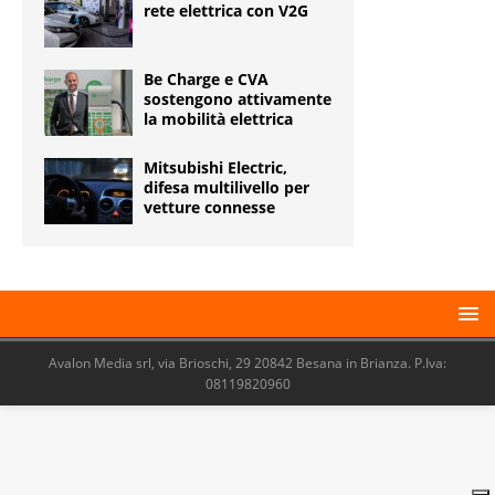
rete elettrica con V2G
Be Charge e CVA
sostengono attivamente
la mobilità elettrica
Mitsubishi Electric,
difesa multilivello per
vetture connesse
Avalon Media srl, via Brioschi, 29 20842 Besana in Brianza. P.Iva:
08119820960