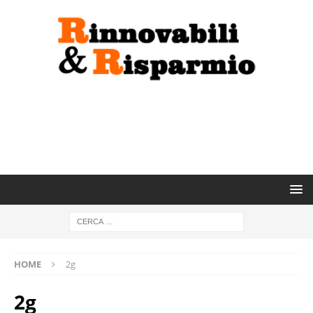
HOME
2g
2g