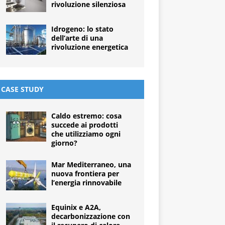
rivoluzione silenziosa
Idrogeno: lo stato
dell’arte di una
rivoluzione energetica
CASE STUDY
Caldo estremo: cosa
succede ai prodotti
che utilizziamo ogni
giorno?
Mar Mediterraneo, una
nuova frontiera per
l’energia rinnovabile
Equinix e A2A,
decarbonizzazione con