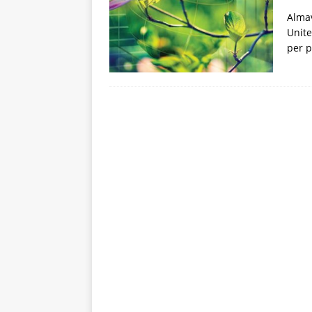
Almav
Unite
per p