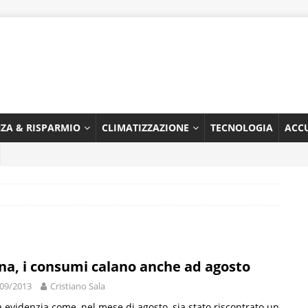
NZA & RISPARMIO
CLIMATIZZAZIONE
TECNOLOGIA
ACC
na, i consumi calano anche ad agosto
09/2013
Cristiano Sala
 evidenzia come, nel mese di agosto, sia stato riscontrato un