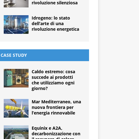
rivoluzione silenziosa
Idrogeno: lo stato
dell’arte di una
rivoluzione energetica
CASE STUDY
Caldo estremo: cosa
succede ai prodotti
che utilizziamo ogni
giorno?
Mar Mediterraneo, una
nuova frontiera per
l’energia rinnovabile
Equinix e A2A,
decarbonizzazione con