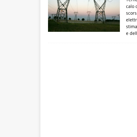
calo 
scors
elett
stima
e del