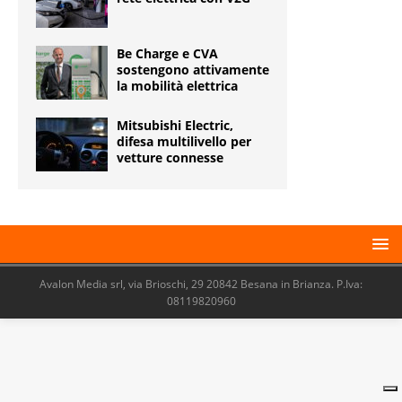
Be Charge e CVA
sostengono attivamente
la mobilità elettrica
Mitsubishi Electric,
difesa multilivello per
vetture connesse
Avalon Media srl, via Brioschi, 29 20842 Besana in Brianza. P.Iva:
08119820960