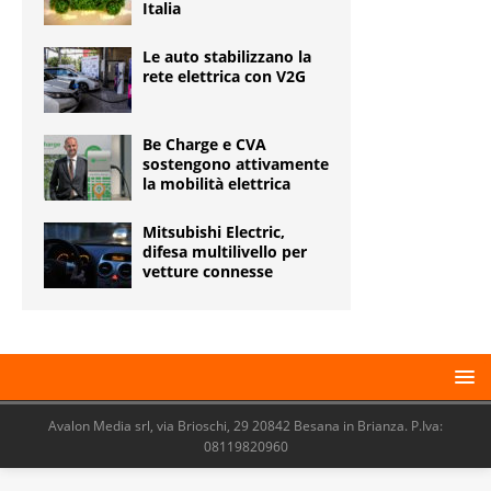
Italia
Le auto stabilizzano la
rete elettrica con V2G
Be Charge e CVA
sostengono attivamente
la mobilità elettrica
Mitsubishi Electric,
difesa multilivello per
vetture connesse
Avalon Media srl, via Brioschi, 29 20842 Besana in Brianza. P.Iva:
08119820960