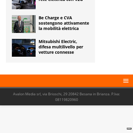
Be Charge e CVA
sostengono attivamente
la mobilità elettrica
Mitsubishi Electric,
difesa multilivello per
vetture connesse
Avalon Media srl, via Brioschi, 29 20842 Besana in Brianza. P.Iva:
08119820960