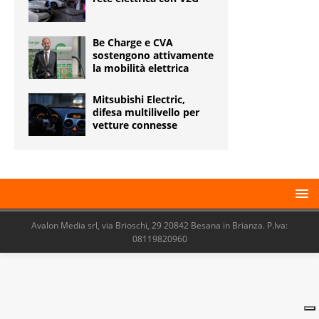
Be Charge e CVA
sostengono attivamente
la mobilità elettrica
Mitsubishi Electric,
difesa multilivello per
vetture connesse
Avalon Media srl, via Brioschi, 29 20842 Besana in Brianza. P.Iva:
08119820960