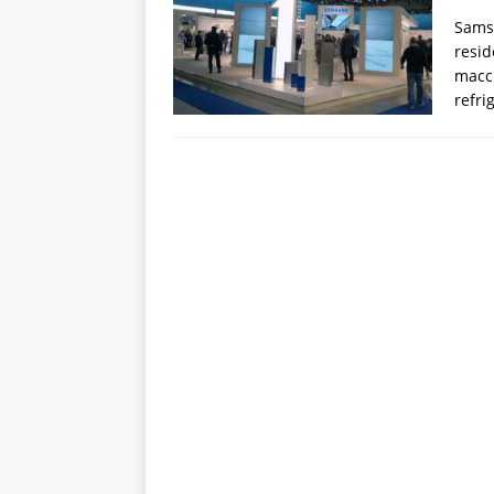
Samsu
resid
macch
refri