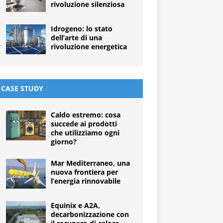
rivoluzione silenziosa
Idrogeno: lo stato
dell’arte di una
rivoluzione energetica
CASE STUDY
Caldo estremo: cosa
succede ai prodotti
che utilizziamo ogni
giorno?
Mar Mediterraneo, una
nuova frontiera per
l’energia rinnovabile
Equinix e A2A,
decarbonizzazione con