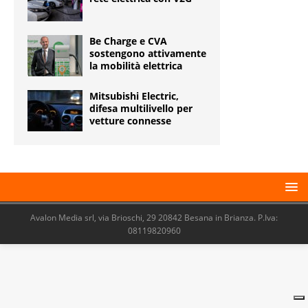
Be Charge e CVA
sostengono attivamente
la mobilità elettrica
Mitsubishi Electric,
difesa multilivello per
vetture connesse
Avalon Media srl, via Brioschi, 29 20842 Besana in Brianza. P.Iva:
08119820960