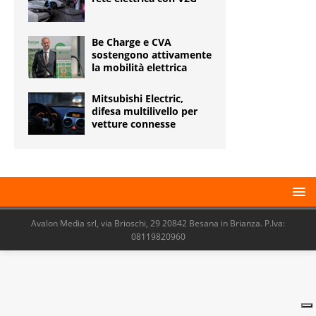
Be Charge e CVA
sostengono attivamente
la mobilità elettrica
Mitsubishi Electric,
difesa multilivello per
vetture connesse
Avalon Media srl, via Brioschi, 29 20842 Besana in Brianza. P.Iva:
08119820960