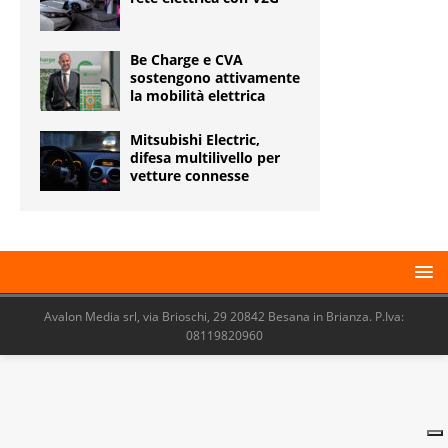
Be Charge e CVA
sostengono attivamente
la mobilità elettrica
Mitsubishi Electric,
difesa multilivello per
vetture connesse
Avalon Media srl, via Brioschi, 29 20842 Besana in Brianza. P.Iva:
08119820960