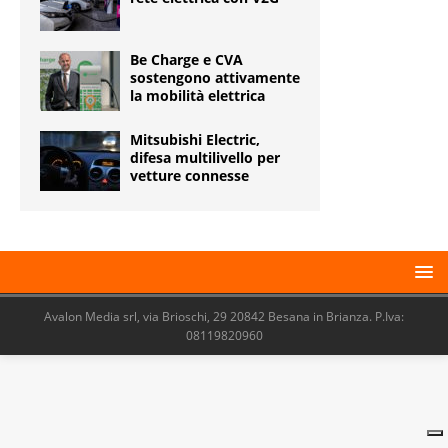
Be Charge e CVA
sostengono attivamente
la mobilità elettrica
Mitsubishi Electric,
difesa multilivello per
vetture connesse
Avalon Media srl, via Brioschi, 29 20842 Besana in Brianza. P.Iva:
08119820960