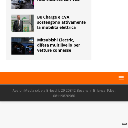
Be Charge e CVA
sostengono attivamente
la mobilità elettrica
Mitsubishi Electric,
difesa multilivello per
vetture connesse
Avalon Media srl, via Brioschi, 29 20842 Besana in Brianza. P.Iva:
08119820960