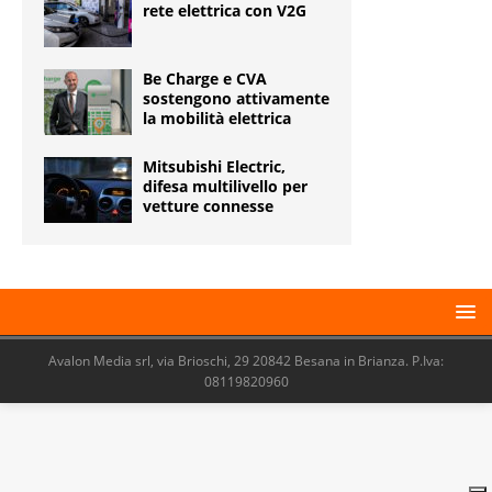
rete elettrica con V2G
Be Charge e CVA
sostengono attivamente
la mobilità elettrica
Mitsubishi Electric,
difesa multilivello per
vetture connesse
Avalon Media srl, via Brioschi, 29 20842 Besana in Brianza. P.Iva:
08119820960