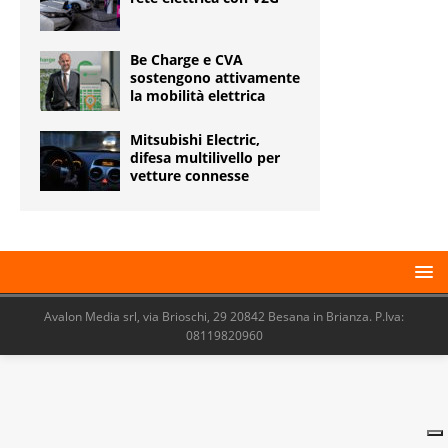
Be Charge e CVA
sostengono attivamente
la mobilità elettrica
Mitsubishi Electric,
difesa multilivello per
vetture connesse
Avalon Media srl, via Brioschi, 29 20842 Besana in Brianza. P.Iva:
08119820960