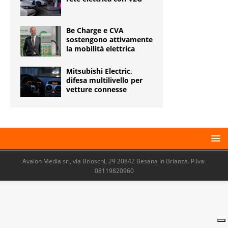
Be Charge e CVA
sostengono attivamente
la mobilità elettrica
Mitsubishi Electric,
difesa multilivello per
vetture connesse
Avalon Media srl, via Brioschi, 29 20842 Besana in Brianza. P.Iva:
08119820960