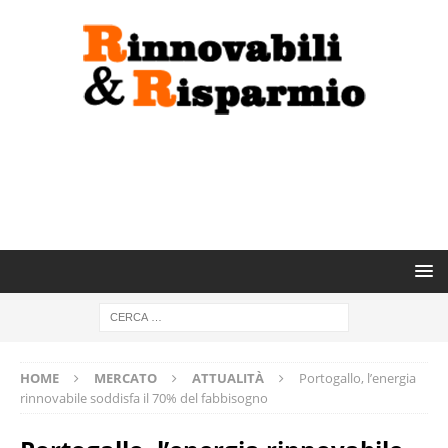
HOME
MERCATO
ATTUALITÀ
Portogallo, l’energia
rinnovabile soddisfa il 70% del fabbisogno