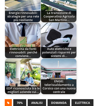
Energie rinnovabili:
La transizione di
strategie per una rete
Cooperativa Agricola
più resiliente
San Martino…
Elettricità da fonti
Auto elettriche e
rinnovabili: perché
potenziali risparmi per
conviene…
sistemi di…
ENGIE:
teleriscaldamento a
EDP riconosciuta tra le
Corsico con una nuova
migliori aziende cui…
centrale
70%
ANALISI
DOMANDA
ELETTRICA