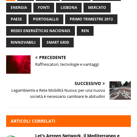
ENERGIA
FONTI
LISBONA
MERCATO
PAESE
PORTOGALLO
PRIMO TRIMESTRE 2013
REDES ENERGÉTICAS NACIONAIS
REN
RINNOVABILI
SMART GRID
PRECEDENTE
Raffrescatori, tecnologie e vantaggi
SUCCESSIVO
Legambiente e Rete Mobilità Nuova: per una nuova
società è necessario cambiare le abitudini
ARTICOLI CORRELATI
Let’s Agreen Network, il Mediterraneo e