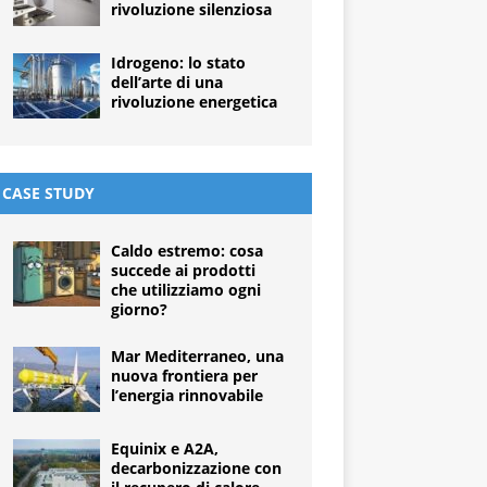
rivoluzione silenziosa
Idrogeno: lo stato
dell’arte di una
rivoluzione energetica
CASE STUDY
Caldo estremo: cosa
succede ai prodotti
che utilizziamo ogni
giorno?
Mar Mediterraneo, una
nuova frontiera per
l’energia rinnovabile
Equinix e A2A,
decarbonizzazione con