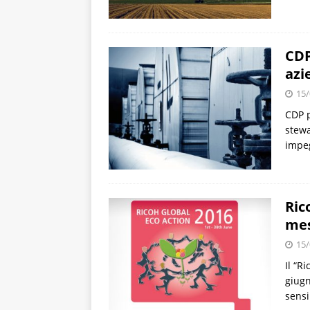
CDP
azi
15/
CDP p
stewa
impe
Ric
mes
15/
Il “R
giugn
sensi