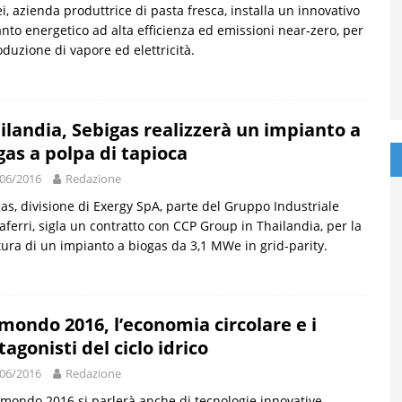
i, azienda produttrice di pasta fresca, installa un innovativo
nto energetico ad alta efficienza ed emissioni near-zero, per
oduzione di vapore ed elettricità.
ilandia, Sebigas realizzerà un impianto a
gas a polpa di tapioca
06/2016
Redazione
as, divisione di Exergy SpA, parte del Gruppo Industriale
ferri, sigla un contratto con CCP Group in Thailandia, per la
tura di un impianto a biogas da 3,1 MWe in grid-parity.
mondo 2016, l’economia circolare e i
tagonisti del ciclo idrico
06/2016
Redazione
mondo 2016 si parlerà anche di tecnologie innovative,