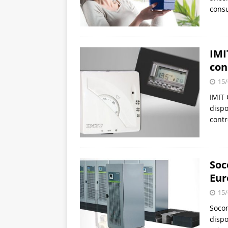
consu
IMI
con
15/
IMIT 
dispo
contr
Soc
Eur
15/
Socom
dispo