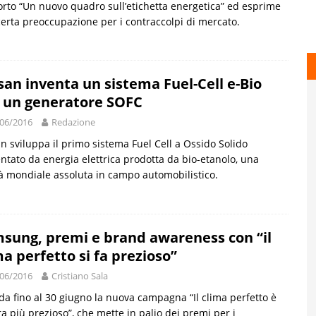
rto “Un nuovo quadro sull’etichetta energetica” ed esprime
erta preoccupazione per i contraccolpi di mercato.
san inventa un sistema Fuel-Cell e-Bio
 un generatore SOFC
06/2016
Redazione
n sviluppa il primo sistema Fuel Cell a Ossido Solido
ntato da energia elettrica prodotta da bio-etanolo, una
à mondiale assoluta in campo automobilistico.
sung, premi e brand awareness con “il
ma perfetto si fa prezioso”
06/2016
Cristiano Sala
da fino al 30 giugno la nuova campagna “Il clima perfetto è
a più prezioso”, che mette in palio dei premi per i