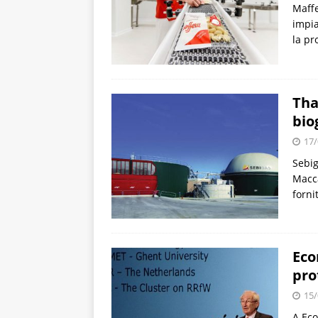
Maffe
impia
la pr
Tha
bio
17/
Sebig
Macca
forni
Eco
pro
15/
A Eco