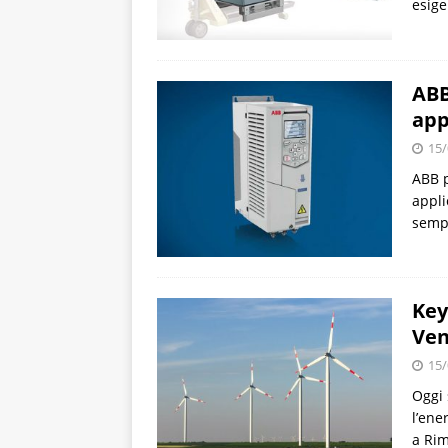
esige
ABB
app
15/
ABB p
appli
sempl
Key
Ven
15/
Oggi 
l’ene
a Rim