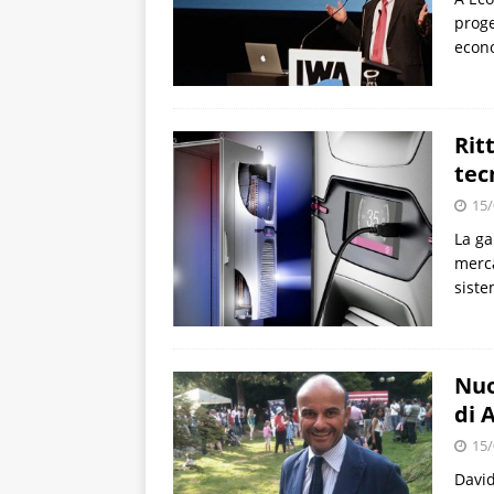
proge
econo
Rit
tec
15/
La ga
merca
siste
Nuo
di 
15/
David