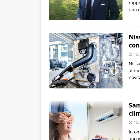
rappo
una c
Nis
con
15/
Nissa
alime
novit
Sam
cli
15/
In on
ancor