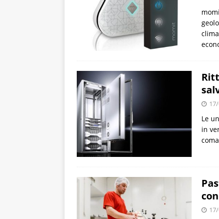
momit
geolo
clima
econo
Rit
sal
17/
Le un
in ve
coman
Pas
con
17/