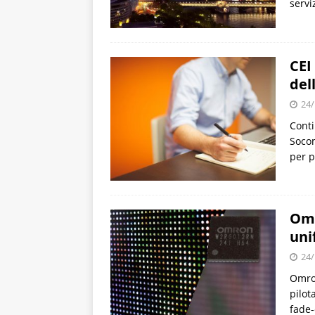
servi
CEI
del
24/
Conti
Socom
per p
Omr
uni
24/
Omron
pilot
fade-