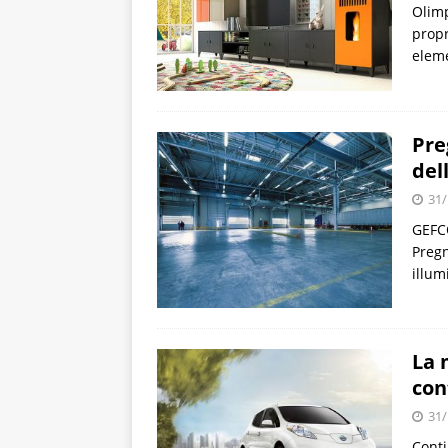
Olimp
propr
eleme
Pre
del
31/
GEFCO
Pregn
illum
La 
con
31/
Conti