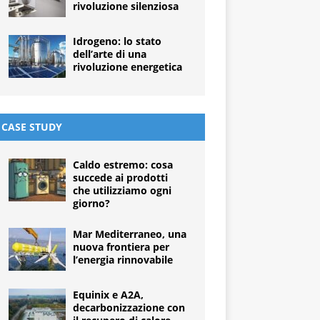
rivoluzione silenziosa
Idrogeno: lo stato
dell’arte di una
rivoluzione energetica
CASE STUDY
Caldo estremo: cosa
succede ai prodotti
che utilizziamo ogni
giorno?
Mar Mediterraneo, una
nuova frontiera per
l’energia rinnovabile
Equinix e A2A,
decarbonizzazione con