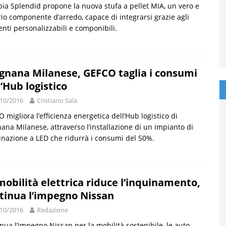
ia Splendid propone la nuova stufa a pellet MIA, un vero e
io componente d’arredo, capace di integrarsi grazie agli
nti personalizzabili e componibili.
gnana Milanese, GEFCO taglia i consumi
l’Hub logistico
10/2016
Cristiano Sala
 migliora l’efficienza energetica dell’Hub logistico di
ana Milanese, attraverso l’installazione di un impianto di
inazione a LED che ridurrà i consumi del 50%.
mobilità elettrica riduce l’inquinamento,
tinua l’impegno Nissan
10/2016
Redazione
nua l’impegno Nissan per la mobilità sostenibile, le auto