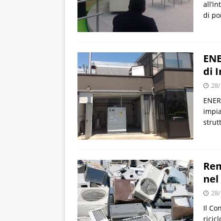
all’i
di po
ENE
di 
28/
ENER-
impia
strut
Rem
nel
28/
Il Co
ricic