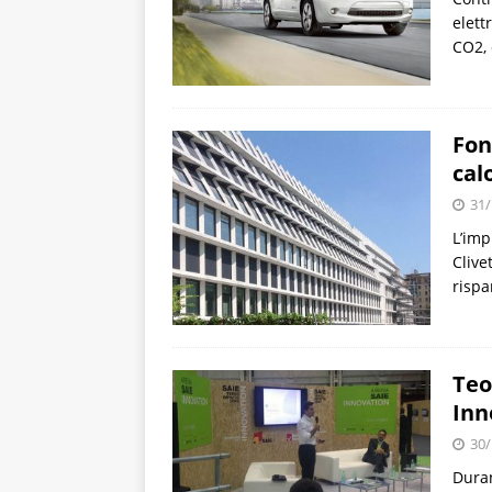
elett
CO2, 
Fon
cal
31/
L’imp
Clive
rispa
Teo
Inn
30/
Duran