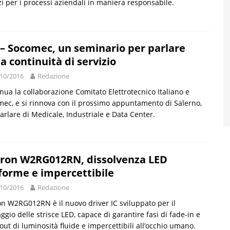
zi per i processi aziendali in maniera responsabile.
 – Socomec, un seminario per parlare
la continuità di servizio
10/2016
Redazione
nua la collaborazione Comitato Elettrotecnico Italiano e
ec, e si rinnova con il prossimo appuntamento di Salerno,
arlare di Medicale, Industriale e Data Center.
on W2RG012RN, dissolvenza LED
forme e impercettibile
10/2016
Redazione
 W2RG012RN è il nuovo driver IC sviluppato per il
aggio delle strisce LED, capace di garantire fasi di fade-in e
out di luminosità fluide e impercettibili all’occhio umano.