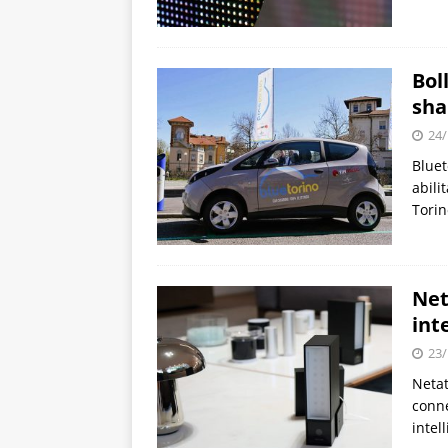
Bol
sha
24/
Bluet
abili
Torin
Net
int
23/
Netat
conne
intel