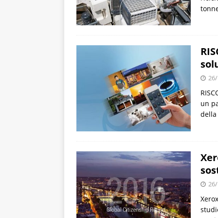
tonne
RIS
sol
26/
RISCO
un pa
della
Xer
sos
26/
Xerox
studi