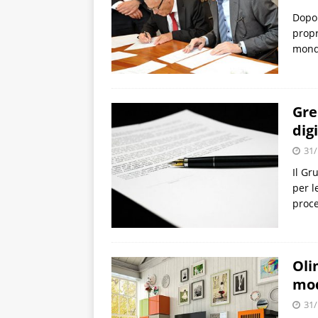
Dopo 
propr
mondi
Gre
dig
31/
Il Gr
per l
proce
Oli
mod
31/