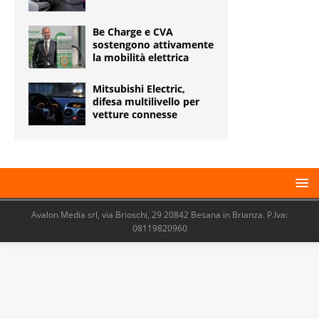
Be Charge e CVA
sostengono attivamente
la mobilità elettrica
Mitsubishi Electric,
difesa multilivello per
vetture connesse
Avalon Media srl, via Brioschi, 29 20842 Besana in Brianza. P.Iva:
08119820960