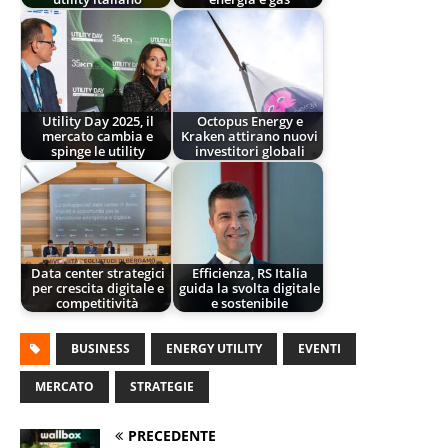
Utility Day 2025, il
Octopus Energy e
mercato cambia e
Kraken attirano nuovi
spinge le utility
investitori globali
Data center strategici
Efficienza, RS Italia
per crescita digitale e
guida la svolta digitale
competitività
e sostenibile
BUSINESS
ENERGY UTILITY
EVENTI
MERCATO
STRATEGIE
PRECEDENTE