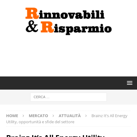
HOME
MERCATO
ATTUALITÀ
Brainz It’s All Energy
Utility, opportunità e sfide del settore