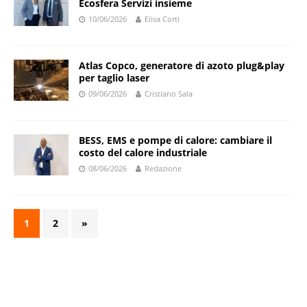
Ecosfera Servizi insieme
10/06/2026
Elisa Corti
Atlas Copco, generatore di azoto plug&play
per taglio laser
09/06/2026
Cristiano Sala
BESS, EMS e pompe di calore: cambiare il
costo del calore industriale
08/06/2026
Redazione
1
2
»