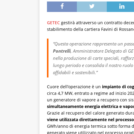
GETEC
gestirà attraverso un contratto decen
stabilimento della cartiera Favini di Rossano
“Questa operazione rappresenta un passag
Pontrelli
, Amministratore Delegato di GET
nella produzione di carte speciali, rafforz
lungo periodo e consolida il nostro ruolo a
affidabili e sostenibili.”
Cuore dell’operazione è un
impianto di co
circa 4,7 MW, entrato a regime ad inizio 20
un generatore di vapore a recupero con sis
simultaneamente energia elettrica e vapor
Grazie al recupero del calore generato dura
viene utilizzata direttamente nel processo
GWh/anno di energia termica sotto forma di
generato viene utilizzato nel processo produ