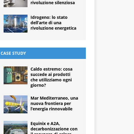
rivoluzione silenziosa
Idrogeno: lo stato
dell’arte di una
rivoluzione energetica
CASE STUDY
Caldo estremo: cosa
succede ai prodotti
che utilizziamo ogni
giorno?
Mar Mediterraneo, una
nuova frontiera per
l’energia rinnovabile
Equinix e A2A,
decarbonizzazione con