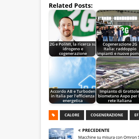
Related Posts:
2G e PoliMI, la ricerca su
Cogenerazione 2G
idrogeno e
Italia: raddoppio
cogenerazione
impianti e nuove pom
Accordo AB e Turboden
Impianto di Grottole
in Italia per l’efficienza
biometano Axpo per 
energetica
rete italiana
CALORE
COGENERAZIONE
EF
PRECEDENTE
Macchine su misura con Omron