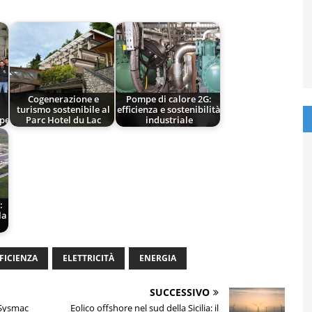
Cogenerazione e
Pompe di calore 2G:
turismo sostenibile al
efficienza e sostenibilità
pe
Parc Hotel du Lac
industriale
:
la
FICIENZA
ELETTRICITÀ
ENERGIA
SUCCESSIVO
 Sysmac
Eolico offshore nel sud della Sicilia: il