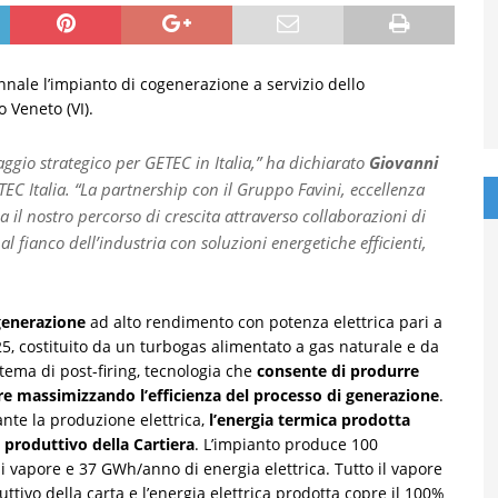
nale l’impianto di cogenerazione a servizio dello
 Veneto (VI).
gio strategico per GETEC in Italia,” ha dichiarato
Giovanni
EC Italia. “La partnership con il Gruppo Favini, eccellenza
a il nostro percorso di crescita attraverso collaborazioni di
l fianco dell’industria con soluzioni energetiche efficienti,
generazione
ad alto rendimento con potenza elettrica pari a
25, costituito da un turbogas alimentato a gas naturale e da
tema di post-firing, tecnologia che
consente di produrre
e massimizzando l’efficienza del processo di generazione
.
nte la produzione elettrica,
l’energia termica prodotta
 produttivo della Cartiera
. L’impianto produce 100
 vapore e 37 GWh/anno di energia elettrica. Tutto il vapore
ttivo della carta e l’energia elettrica prodotta copre il 100%